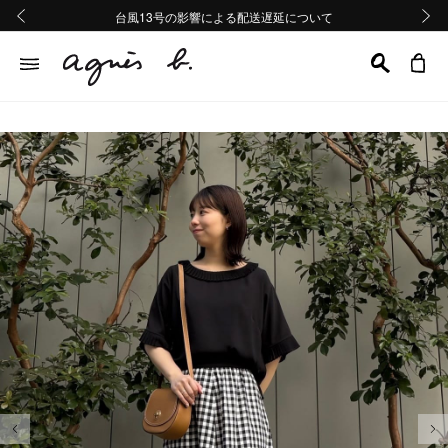
熊本地域地震の影響による配送遅延について
熊本地域地震の影響による配送遅延について
台風13号の影響による配送遅延について
Summer Sale 2buy10%OFF!!
Summer Sale 2buy10%OFF!!
前の画像
次の画
前の画像
次