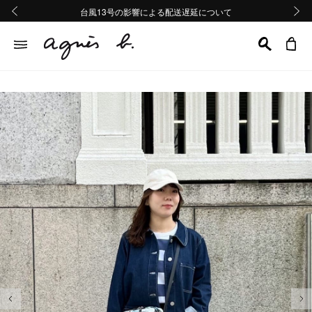
熊本地域地震の影響による配送遅延について
熊本地域地震の影響による配送遅延について
台風13号の影響による配送遅延について
Summer Sale 2buy10%OFF!!
Summer Sale 2buy10%OFF!!
前の画像
次の画
前の画像
次