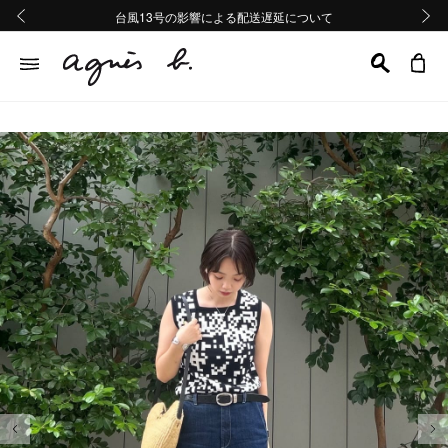
熊本地域地震の影響による配送遅延について
熊本地域地震の影響による配送遅延について
台風13号の影響による配送遅延について
Summer Sale 2buy10%OFF!!
Summer Sale 2buy10%OFF!!
前の画像
次の画
前の画像
次