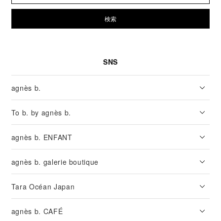
検索
SNS
agnès b.
To b. by agnès b.
agnès b. ENFANT
agnès b. galerie boutique
Tara Océan Japan
agnès b. CAFÉ