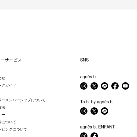
マーサービス
SNS
agnès b.
わせ
ングガイド
ベーメンバーシップについて
To b. by agnès b.
方法
シー
料について
agnès b. ENFANT
ッピングについて