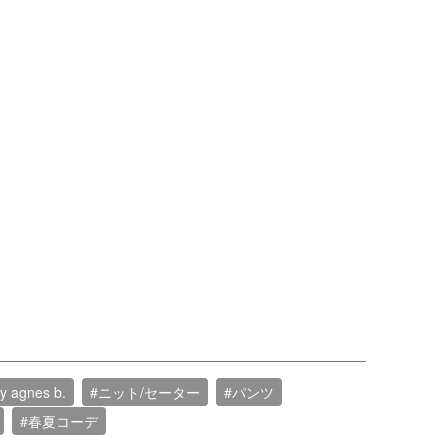
by agnes b.
#ニット/セーター
#パンツ
#春夏コーデ