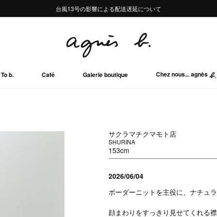
熊本地域地震の影響による配送遅延について
熊本地域地震の影響による配送遅延について
台風13号の影響による配送遅延について
Summer Sale 2buy10%OFF!!
Summer Sale 2buy10%OFF!!
Chez nous... agnès
To b.
Café
Galerie boutique
サクラマチクマモト店
SHURINA
153cm
2026/06/04
ボーダーニットを主役に、ナチュラ
顔まわりをすっきり見せてくれる襟