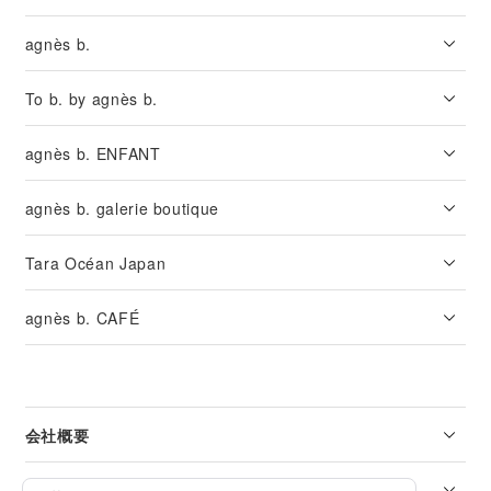
agnès b.
To b. by agnès b.
agnès b. ENFANT
agnès b. galerie boutique
Tara Océan Japan
agnès b. CAFÉ
会社概要
リーガル