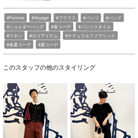
#Femme
#Voyage
#ブラウス
#パンツ
#バッグ
#ショルダーバッグ
#春コーデ
#パンツスタイル
#リネン
#ロゴアイテム
#ナチュラルファブリック
#春夏コーデ
#夏コーデ
このスタッフの他のスタイリング