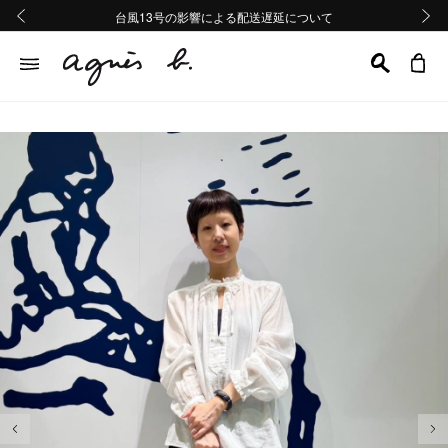
熊本地域地震の影響による配送遅延について
熊本地域地震の影響による配送遅延について
台風13号の影響による配送遅延について
Summer Sale 2buy10%OFF!!
Summer Sale 2buy10%OFF!!
前の画像
次の画
前の画像
次