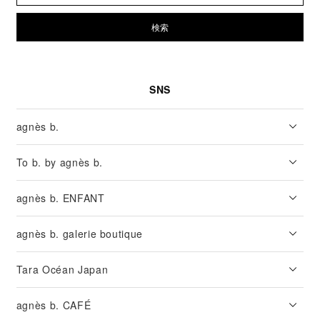
検索
SNS
agnès b.
To b. by agnès b.
agnès b. ENFANT
agnès b. galerie boutique
Tara Océan Japan
agnès b. CAFÉ