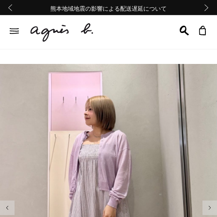
熊本地域地震の影響による配送遅延について
熊本地域地震の影響による配送遅延について
Summer Sale 2buy10%OFF!!
Summer Sale 2buy10%OFF!!
前の画像
次の画
前の画像
次