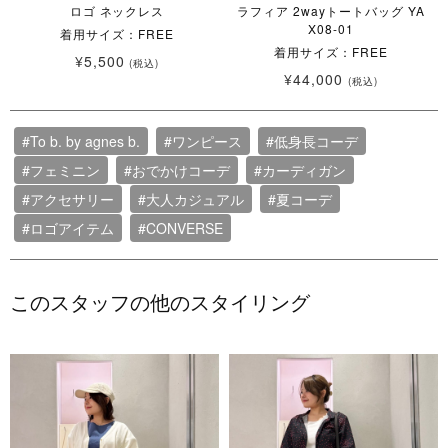
ロゴ ネックレス
ラフィア 2wayトートバッグ YA
X08-01
着用サイズ：FREE
着用サイズ：FREE
¥5,500
(税込)
¥44,000
(税込)
#To b. by agnes b.
#ワンピース
#低身長コーデ
#フェミニン
#おでかけコーデ
#カーディガン
#アクセサリー
#大人カジュアル
#夏コーデ
#ロゴアイテム
#CONVERSE
このスタッフの他のスタイリング