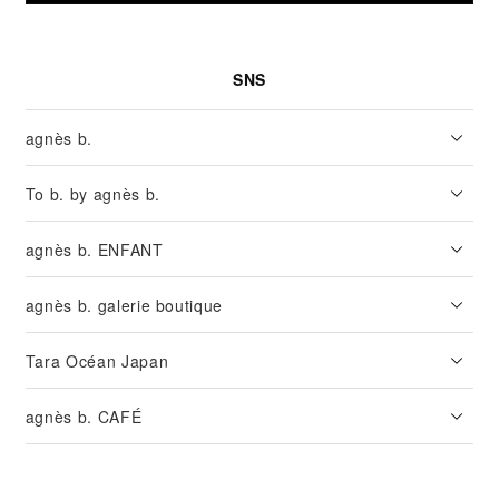
SNS
agnès b.
To b. by agnès b.
agnès b. ENFANT
agnès b. galerie boutique
Tara Océan Japan
agnès b. CAFÉ