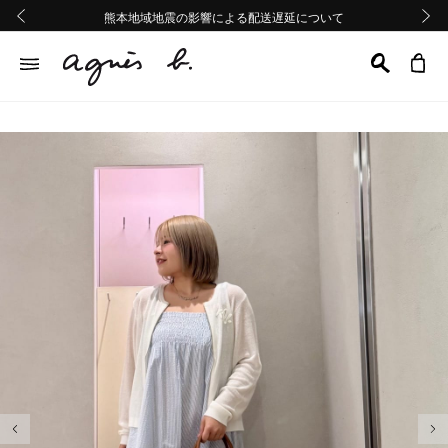
熊本地域地震の影響による配送遅延について
熊本地域地震の影響による配送遅延について
Summer Sale 2buy10%OFF!!
Summer Sale 2buy10%OFF!!
前の画像
次の画
前の画像
次