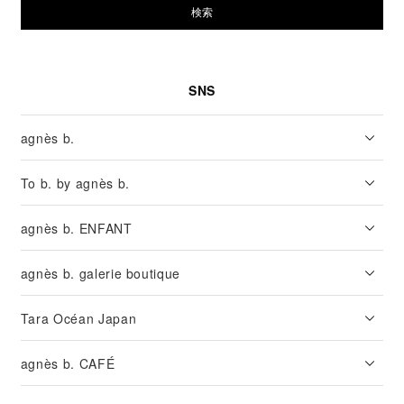
検索
SNS
agnès b.
To b. by agnès b.
agnès b. ENFANT
agnès b. galerie boutique
Tara Océan Japan
agnès b. CAFÉ