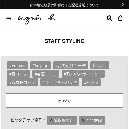
熊本地域地震の影響による配送遅延について
熊本地域地震の影響による配送遅延について
Summer Sale 2buy10%OFF!!
Summer Sale 2buy10%OFF!!
前の画像
次の画
STAFF STYLING
#Femme
#Voyage
#おでかけコーデ
#バッグ
#夏コーデ
#春夏コーデ
#Tシャツ/カットソー
#低身長コーデ
#ショルダーバッグ
#パンツ
絞り込む
ピックアップ条件：
博多阪急店
全て解除