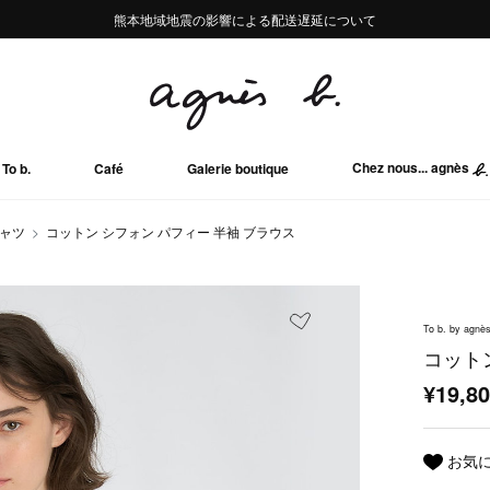
熊本地域地震の影響による配送遅延について
熊本地域地震の影響による配送遅延について
台風13号の影響による配送遅延について
Summer Sale 2buy10%OFF!!
Summer Sale 2buy10%OFF!!
Chez nous... agnès
To b.
Café
Galerie boutique
シャツ
コットン シフォン パフィー 半袖 ブラウス
To b. by agnès
コット
¥19,8
お気