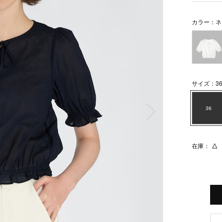
カラー：ネ
サイズ：3
次の画像
36
在庫：
△