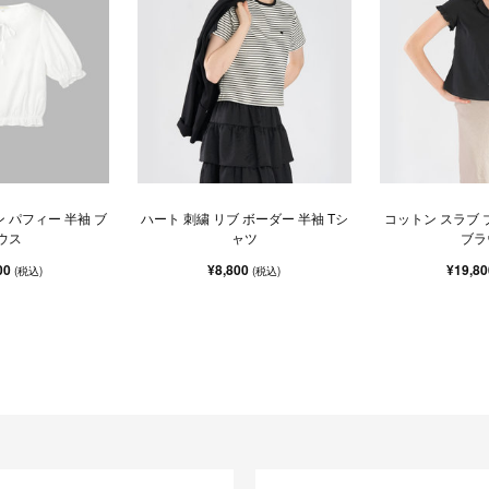
 パフィー 半袖 ブ
ハート 刺繍 リブ ボーダー 半袖 Tシ
コットン スラブ 
ウス
ャツ
ブラ
00
¥8,800
¥19,8
(税込)
(税込)