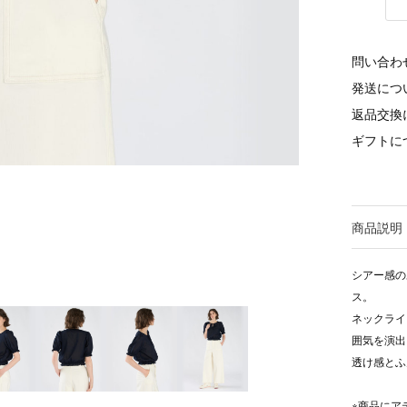
問い合わ
発送につ
返品交換
ギフトに
商品説明
シアー感の
ス。
ネックライ
囲気を演出
透け感とふ
※商品にア