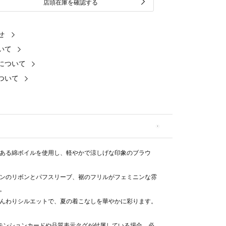
店頭在庫を確認する
せ
いて
について
ついて
ある綿ボイルを使用し、軽やかで涼しげな印象のブラウ
ンのリボンとパフスリーブ、裾のフリルがフェミニンな雰
。
んわりシルエットで、夏の着こなしを華やかに彩ります。
テンションカードや品質表示タグが付属している場合、必