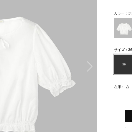
カラー：ホ
サイズ：3
次の画像
36
在庫：
△