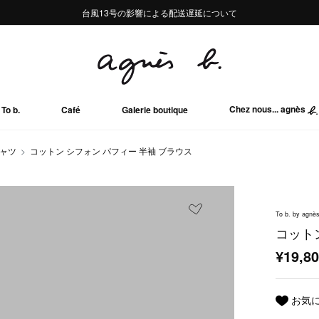
熊本地域地震の影響による配送遅延について
熊本地域地震の影響による配送遅延について
台風13号の影響による配送遅延について
Summer Sale 2buy10%OFF!!
Summer Sale 2buy10%OFF!!
Chez nous... agnès
To b.
Café
Galerie boutique
シャツ
コットン シフォン パフィー 半袖 ブラウス
To b. by agnès
コット
¥19,8
お気