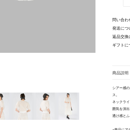
問い合わ
発送につ
返品交換
ギフトに
商品説明
シアー感の
ス。
ネックライ
囲気を演出
透け感とふ
※商品にア