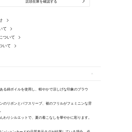
店頭在庫を確認する
せ
いて
について
ついて
ある綿ボイルを使用し、軽やかで涼しげな印象のブラウ
ンのリボンとパフスリーブ、裾のフリルがフェミニンな雰
。
んわりシルエットで、夏の着こなしを華やかに彩ります。
テンションカードや品質表示タグが付属している場合、必