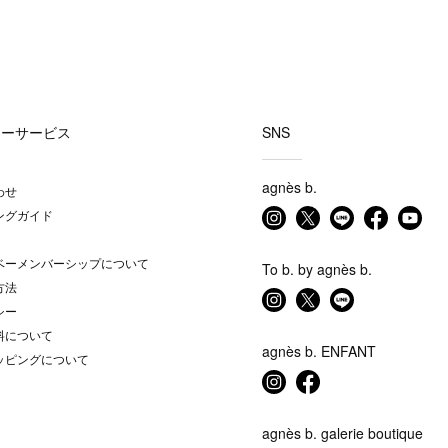
マーサービス
SNS
agnès b.
わせ
ングガイド
ベーメンバーシップについて
To b. by agnès b.
方法
シー
料について
agnès b. ENFANT
ッピングについて
agnès b. galerie boutique