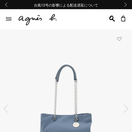
熊本地域地震の影響による配送遅延について
熊本地域地震の影響による配送遅延について
台風13号の影響による配送遅延について
Summer Sale 2buy10%OFF!!
Summer Sale 2buy10%OFF!!
前の画像
次の画
前の画像
次