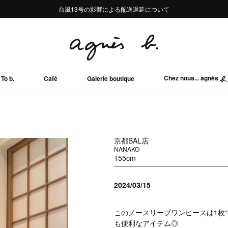
熊本地域地震の影響による配送遅延について
熊本地域地震の影響による配送遅延について
台風13号の影響による配送遅延について
Summer Sale 2buy10%OFF!!
Summer Sale 2buy10%OFF!!
Chez nous... agnès
To b.
Café
Galerie boutique
京都BAL店
NANAKO
155cm
2024/03/15
このノースリーブワンピースは1枚
も便利なアイテム◎