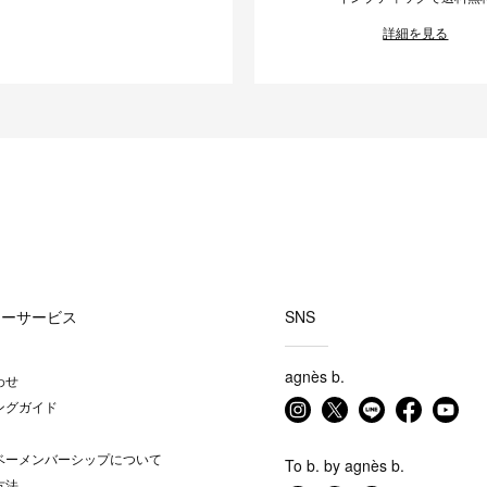
詳細を見る
マーサービス
SNS
agnès b.
わせ
ングガイド
ベーメンバーシップについて
To b. by agnès b.
方法