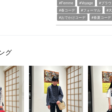
#Femme
#Voyage
#ブラウ
#春コーデ
#フォーマル
#
#おでかけコーデ
#春夏コーデ
ング