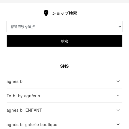
ショップ検索
検索
SNS
agnès b.
To b. by agnès b.
agnès b. ENFANT
agnès b. galerie boutique