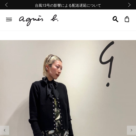
熊本地域地震の影響による配送遅延について
熊本地域地震の影響による配送遅延について
台風13号の影響による配送遅延について
Summer Sale 2buy10%OFF!!
Summer Sale 2buy10%OFF!!
前の画像
次の画
前の画像
次