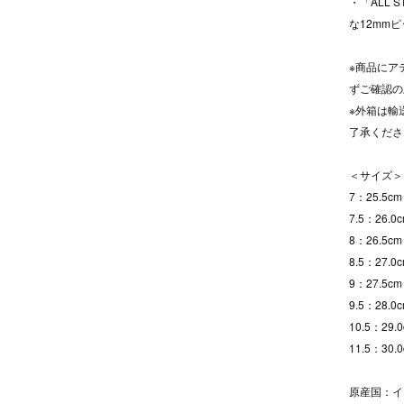
・「ALL
な12mm
※商品にア
ずご確認の
※外箱は輸
了承くださ
＜サイズ＞
7：25.5cm
7.5：26.0
8：26.5cm
8.5：27.0
9：27.5cm
9.5：28.0
10.5：29.
11.5：30.
原産国：イ