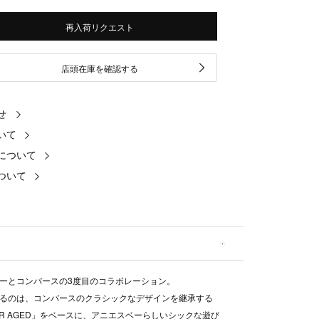
再入荷リクエスト
店頭在庫を確認する
せ
いて
について
ついて
ーとコンバースの3度目のコラボレーション。
るのは、コンバースのクラシックなデザインを継承する
STAR AGED」をベースに、アニエスベーらしいシックな遊び