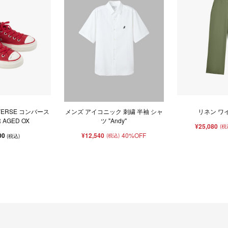
ONVERSE コンバース
メンズ アイコニック 刺繍 半袖 シャ
リネン ワ
R AGED OX
ツ "Andy"
¥25,080
(税
00
¥12,540
40%OFF
(税込)
(税込)