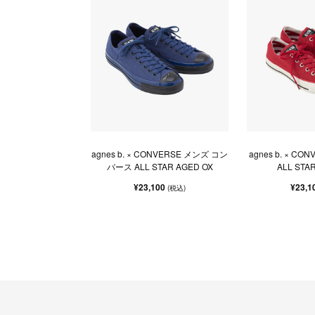
agnes b. × CONVERSE メンズ コン
agnes b. × C
バース ALL STAR AGED OX
ALL STA
¥23,100
¥23,1
(税込)