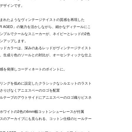
デザインです。
まれたようなヴィンテージテイストの質感を再現した
STAR AGED」の魅力を活かしながら、細かなディテールにこ
ンプルでクールなスニーカーが、ネイビーとレッドの2色
ンアップします。
ッドカラーは、深みのあるレッドがヴィンテージテイスト
、生成り色のソールとの対比が、オーセンティックな仕上
感を発揮しコーディネートのポイントに。
リングを低めに設定したクラシックなシルエットのラスト
さりげなくアニエスベーのロゴを配置
ルテープのアウトサイドにアニエスベーのロゴ織りピスネ
ホワイトの2色の6mm幅コットンシューレースが付属
スのアーカイブにも見られる、コットン仕様のヒールテー