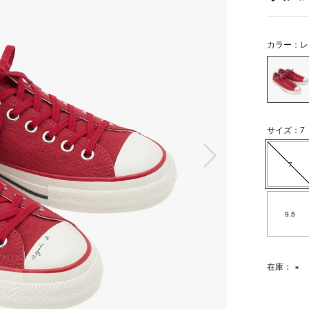
カラー：レ
サイズ：7
次の画像
7
9.5
在庫：
×