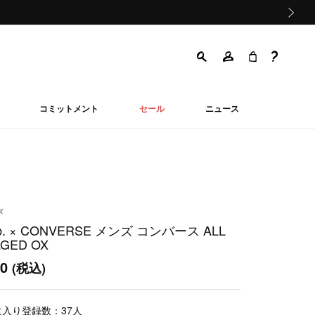
次の画像
コミットメント
セール
ニュース
ズ
 b. × CONVERSE メンズ コンバース ALL
AGED OX
00
(税込)
に入り登録数：
37
人