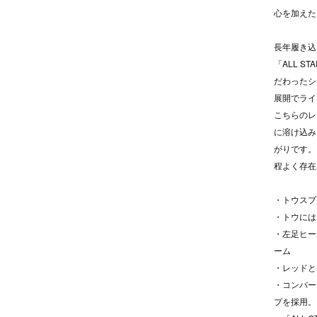
心を加えた
長年履き込
「ALL 
だわったシ
展開でライ
こちらのレ
に溶け込み
がりです。
程よく存在
・トウスプ
・トウには
・左足ヒー
ーム
・レッドと
・コンバー
プを採用。